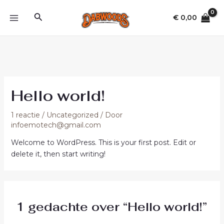
Ga
MAIN
Zoeken
naar
€
0,00
MENU
de
inhoud
Hello world!
1 reactie
/
Uncategorized
/ Door
infoemotech@gmail.com
Welcome to WordPress. This is your first post. Edit or
delete it, then start writing!
1 gedachte over “Hello world!”