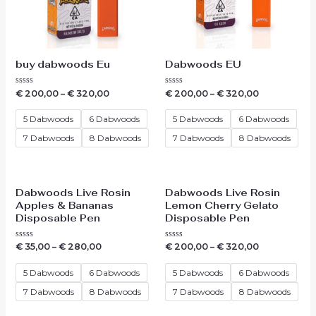
buy dabwoods Eu
Dabwoods EU
Waardering
Waardering
€
200,00
–
€
320,00
€
200,00
–
€
320,00
0
0
uit
uit
5
5
5 Dabwoods
6 Dabwoods
5 Dabwoods
6 Dabwoods
7 Dabwoods
8 Dabwoods
7 Dabwoods
8 Dabwoods
Dabwoods Live Rosin
Dabwoods Live Rosin
Apples & Bananas
Lemon Cherry Gelato
Disposable Pen
Disposable Pen
Waardering
Waardering
€
35,00
–
€
280,00
€
200,00
–
€
320,00
0
0
uit
uit
5
5
5 Dabwoods
6 Dabwoods
5 Dabwoods
6 Dabwoods
7 Dabwoods
8 Dabwoods
7 Dabwoods
8 Dabwoods