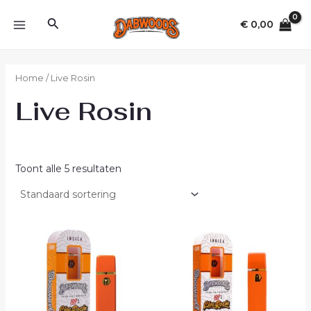
Ga
MAIN
Zoeken
naar
€
0,00
MENU
de
inhoud
Home
/ Live Rosin
Live Rosin
Toont alle 5 resultaten