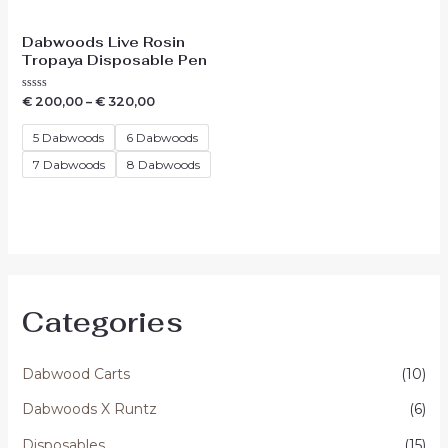
Dabwoods Live Rosin
Tropaya Disposable Pen
Waardering
€
200,00
–
€
320,00
0
uit
5
5 Dabwoods
6 Dabwoods
7 Dabwoods
8 Dabwoods
Categories
Dabwood Carts
(10)
Dabwoods X Runtz
(6)
Disposables
(15)