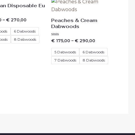
an Disposable Eu
ng
Peaches & Cream
0
–
€
270,00
Dabwoods
oods
6 Dabwoods
oods
8 Dabwoods
Waardering
€
175,00
–
€
290,00
0
uit
5
5 Dabwoods
6 Dabwoods
7 Dabwoods
8 Dabwoods