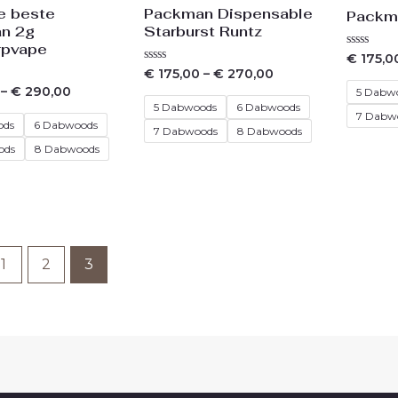
e beste
Packman Dispensable
Packm
n 2g
Starburst Runtz
pvape
Waarderi
€
175,0
0
Waardering
€
175,00
–
€
270,00
uit
0
–
€
290,00
5
5 Dabw
uit
5
5 Dabwoods
6 Dabwoods
7 Dabw
ods
6 Dabwoods
7 Dabwoods
8 Dabwoods
ods
8 Dabwoods
1
2
3