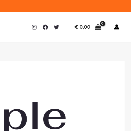
€
0,00
ple