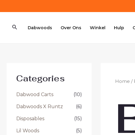
Ga
naar
de
Zoeken
inhoud
Dabwoods
Over Ons
Winkel
Hulp
Categories
Home
/
Dabwood Carts
(10)
Dabwoods X Runtz
(6)
Disposables
(15)
Lil Woods
(5)