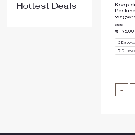
Hottest Deals
Koop d
Packma
wegwer
Waardering
€
175,00
0
uit
5
5 Dabwo
7 Dabwo
←