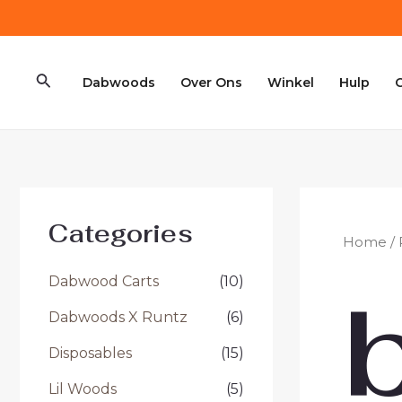
Ga
naar
de
Zoeken
inhoud
Dabwoods
Over Ons
Winkel
Hulp
Categories
Home
/ 
Dabwood Carts
(10)
Dabwoods X Runtz
(6)
Disposables
(15)
Lil Woods
(5)