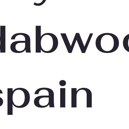
dabwo
spain