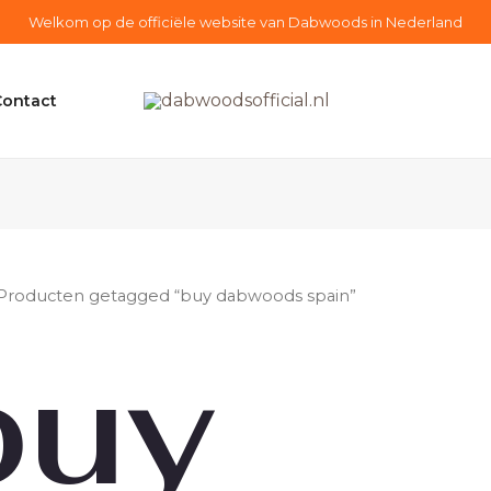
Welkom op de officiële website van Dabwoods in Nederland
Contact
Producten getagged “buy dabwoods spain”
buy