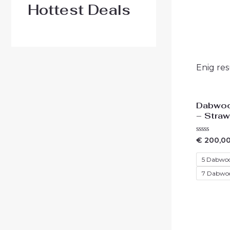
Hottest Deals
Enig res
Dabwoo
– Stra
Waardering
€
200,0
0
uit
5
5 Dabwo
7 Dabwo