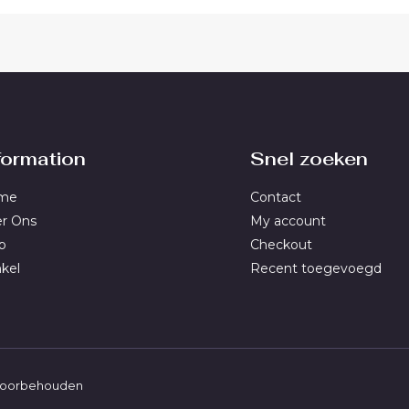
formation
Snel zoeken
me
Contact
r Ons
My account
p
Checkout
kel
Recent toegevoegd
n voorbehouden