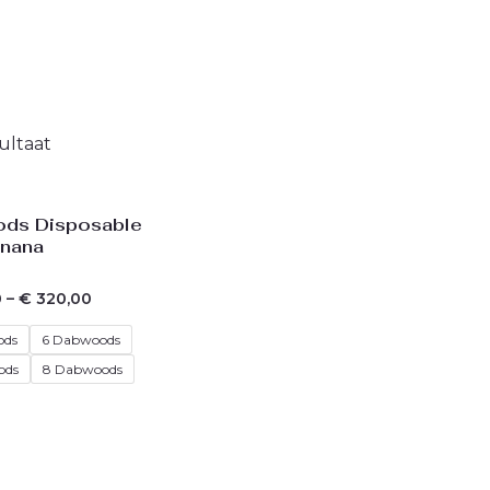
ultaat
ds Disposable
wnana
0
–
€
320,00
ods
6 Dabwoods
ods
8 Dabwoods