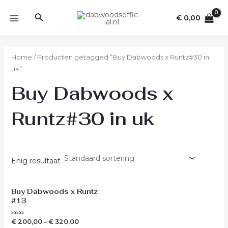
Ga
MAIN
Zoeken
naar
€
0,00
MENU
de
inhoud
Home
/ Producten getagged “Buy Dabwoods x Runtz#30 in
uk”
Buy Dabwoods x
Runtz#30 in uk
Enig resultaat
Buy Dabwoods x Runtz
#13
Waardering
€
200,00
–
€
320,00
0