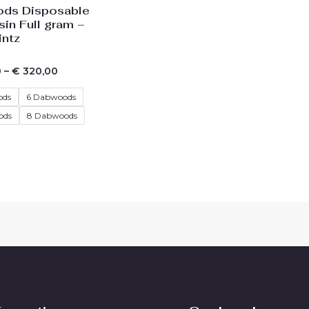
ds Disposable
sin Full gram –
intz
0
–
€
320,00
ods
6 Dabwoods
ods
8 Dabwoods