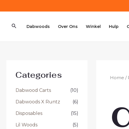
Ga
naar
de
Zoeken
inhoud
Dabwoods
Over Ons
Winkel
Hulp
Categories
Home
/ 
Dabwood Carts
(10)
Dabwoods X Runtz
(6)
Disposables
(15)
Lil Woods
(5)