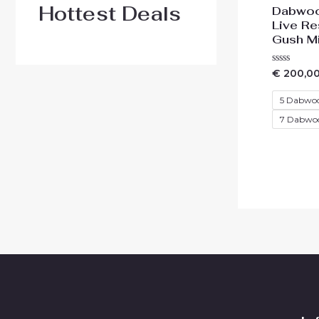
Hottest Deals
Dabwoo
Live Re
Gush M
Waardering
€
200,0
0
uit
5
5 Dabwo
7 Dabwo