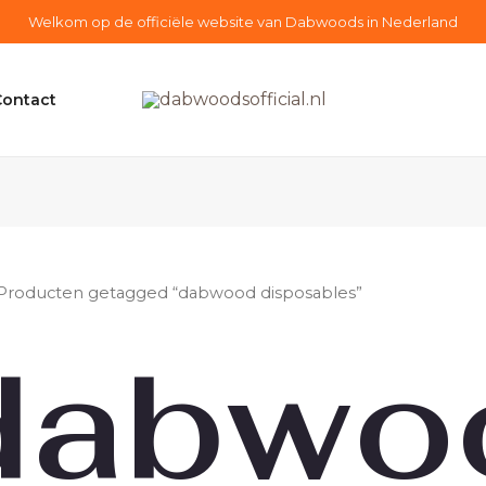
Welkom op de officiële website van Dabwoods in Nederland
Contact
Producten getagged “dabwood disposables”
dabwo