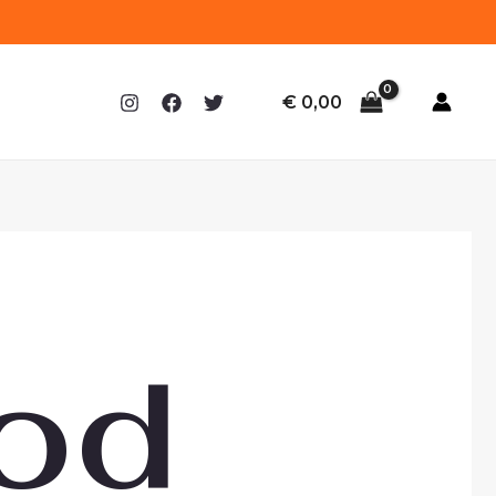
€
0,00
od