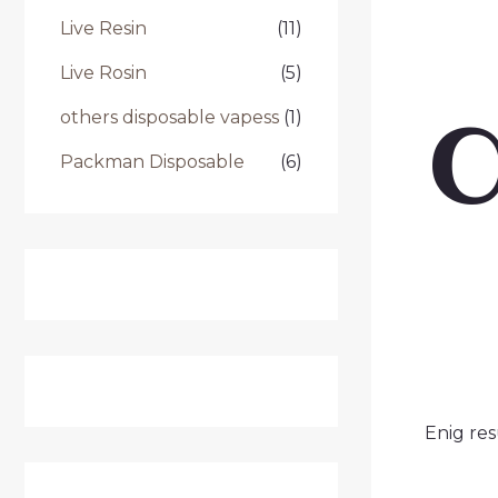
Live Resin
(11)
Live Rosin
(5)
others disposable vapess
(1)
Packman Disposable
(6)
Enig res