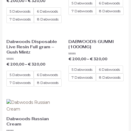
Waardering
€
200,00
–
€
320,00
5
5 Dabwoods
6 Dabwoods
0
uit
5
7 Dabwoods
8 Dabwoods
5 Dabwoods
6 Dabwoods
7 Dabwoods
8 Dabwoods
Dabwoods Disposable
DABWOODS GUMMI
Live Resin Full gram –
[1000MG]
Gush Mintz
Waardering
€
200,00
–
€
320,00
0
Waardering
€
200,00
–
€
320,00
uit
0
5
5 Dabwoods
6 Dabwoods
uit
5
5 Dabwoods
6 Dabwoods
7 Dabwoods
8 Dabwoods
7 Dabwoods
8 Dabwoods
Dabwoods Russian
Cream