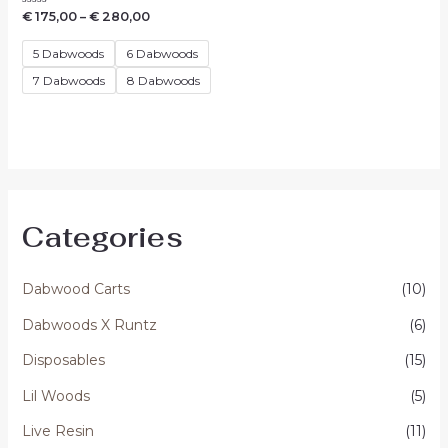
Waardering
€
175,00
–
€
280,00
0
uit
5
5 Dabwoods
6 Dabwoods
7 Dabwoods
8 Dabwoods
Categories
Dabwood Carts
(10)
Dabwoods X Runtz
(6)
Disposables
(15)
Lil Woods
(5)
Live Resin
(11)