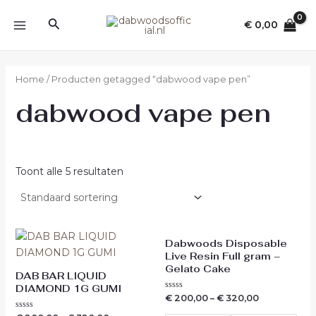
Ga
MAIN
Zoeken
naar
€
0,00
MENU
de
inhoud
Home
/ Producten getagged “dabwood vape pen”
dabwood vape pen
Toont alle 5 resultaten
Dabwoods Disposable
Live Resin Full gram –
Gelato Cake
DAB BAR LIQUID
DIAMOND 1G GUMI
Waardering
€
200,00
–
€
320,00
0
uit