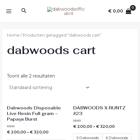
Ga
MAIN
Zoeken
naar
€
0,00
MENU
de
inhoud
Home
/ Producten getagged “dabwoods cart”
dabwoods cart
Toont alle 2 resultaten
Dabwoods Disposable
DABWOODS X RUNTZ
Live Resin Full gram –
#23
Papaya Burst
Waardering
€
200,00
–
€
320,00
0
Waardering
€
200,00
–
€
320,00
uit
0
5
5 Dabwoods
6 Dabwoods
uit