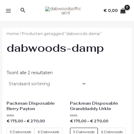
Ga
MAIN
Zoeken
naar
€
0,00
MENU
de
inhoud
Home
/ Producten getagged “dabwoods-damp”
dabwoods-damp
Toont alle 2 resultaten
Packman Disposable
Packman Disposable
Berry Payton
Granddaddy Urkle
Waardering
Waardering
€
175,00
–
€
270,00
€
175,00
–
€
270,00
0
0
uit
uit
5
5
5 Dabwoods
6 Dabwoods
5 Dabwoods
6 Dabwoods