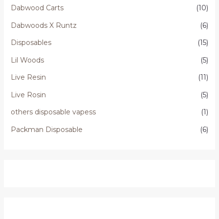
Dabwood Carts
(10)
Dabwoods X Runtz
(6)
Disposables
(15)
Lil Woods
(5)
Live Resin
(11)
Live Rosin
(5)
others disposable vapess
(1)
Packman Disposable
(6)