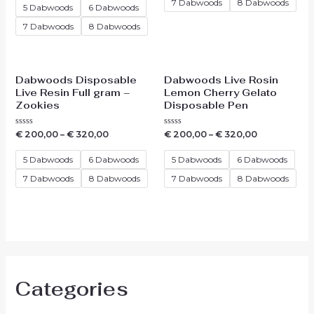
7 Dabwoods
8 Dabwoods
5
5 Dabwoods
6 Dabwoods
7 Dabwoods
8 Dabwoods
Dabwoods Disposable
Dabwoods Live Rosin
Live Resin Full gram –
Lemon Cherry Gelato
Zookies
Disposable Pen
Waardering
Waardering
€
200,00
–
€
320,00
€
200,00
–
€
320,00
0
0
uit
uit
5
5
5 Dabwoods
6 Dabwoods
5 Dabwoods
6 Dabwoods
7 Dabwoods
8 Dabwoods
7 Dabwoods
8 Dabwoods
Categories