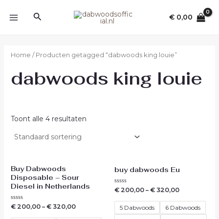
Ga
MAIN
Zoeken
naar
€
0,00
MENU
de
inhoud
Home
/ Producten getagged “dabwoods king louie”
dabwoods king louie
Toont alle 4 resultaten
Buy Dabwoods
buy dabwoods Eu
Disposable – Sour
Diesel in Netherlands
Waardering
€
200,00
–
€
320,00
0
uit
Waardering
€
200,00
–
€
320,00
5
5 Dabwoods
6 Dabwoods
0
uit