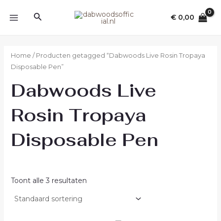
Ga
MAIN
Zoeken
naar
€
0,00
MENU
de
inhoud
Home
/ Producten getagged “Dabwoods Live Rosin Tropaya
Disposable Pen”
Dabwoods Live
Rosin Tropaya
Disposable Pen
Toont alle 3 resultaten