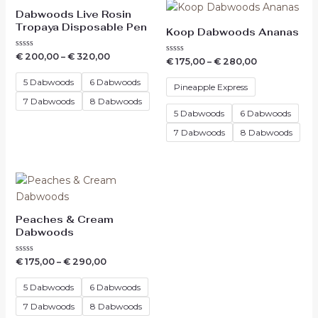
Dabwoods Live Rosin
Tropaya Disposable Pen
Koop Dabwoods Ananas
Waardering
€
200,00
–
€
320,00
Waardering
€
175,00
–
€
280,00
0
0
uit
uit
5
5 Dabwoods
6 Dabwoods
5
Pineapple Express
7 Dabwoods
8 Dabwoods
5 Dabwoods
6 Dabwoods
7 Dabwoods
8 Dabwoods
Peaches & Cream
Dabwoods
Waardering
€
175,00
–
€
290,00
0
uit
5
5 Dabwoods
6 Dabwoods
7 Dabwoods
8 Dabwoods