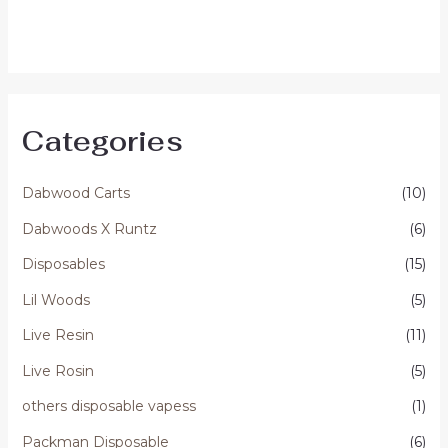
Categories
Dabwood Carts
(10)
Dabwoods X Runtz
(6)
Disposables
(15)
Lil Woods
(5)
Live Resin
(11)
Live Rosin
(5)
others disposable vapess
(1)
Packman Disposable
(6)