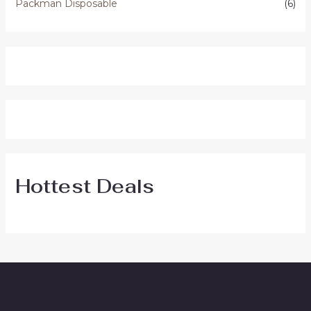
Packman Disposable
(6)
Hottest Deals