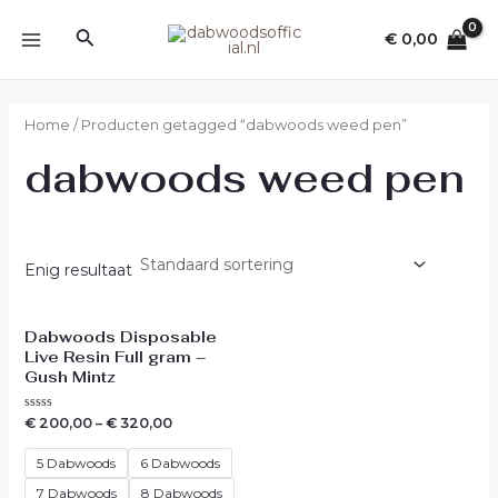
Ga
MAIN
Zoeken
naar
€
0,00
MENU
de
inhoud
Home
/ Producten getagged “dabwoods weed pen”
dabwoods weed pen
Enig resultaat
Dabwoods Disposable
Live Resin Full gram –
Gush Mintz
Waardering
€
200,00
–
€
320,00
0
uit
5
5 Dabwoods
6 Dabwoods
7 Dabwoods
8 Dabwoods