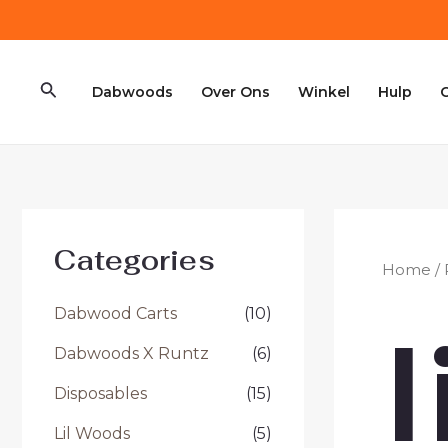
Ga
naar
de
Zoeken
inhoud
Dabwoods
Over Ons
Winkel
Hulp
Categories
Home
/ 
l
Dabwood Carts
(10)
Dabwoods X Runtz
(6)
Disposables
(15)
Lil Woods
(5)