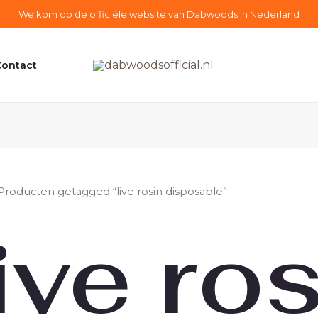
Welkom op de officiële website van Dabwoods in Nederland
Contact
Producten getagged “live rosin disposable”
ive ro