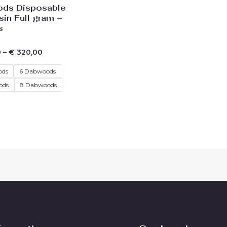
ds Disposable
sin Full gram –
s
0
–
€
320,00
ods
6 Dabwoods
ods
8 Dabwoods