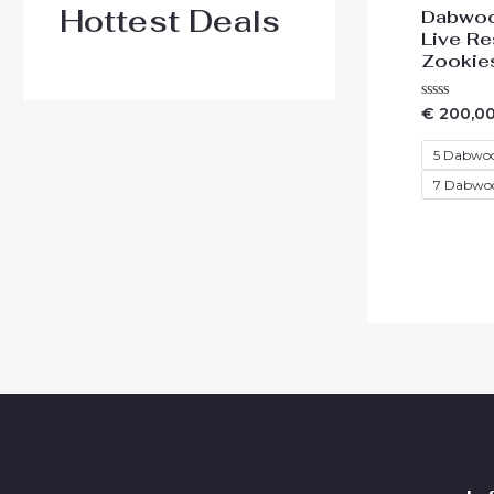
Hottest Deals
Dabwoo
Live Re
Zookie
Waardering
€
200,0
0
uit
5
5 Dabwo
7 Dabwo