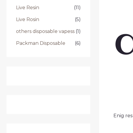
Live Resin
(11)
Live Rosin
(5)
others disposable vapess
(1)
Packman Disposable
(6)
Enig res