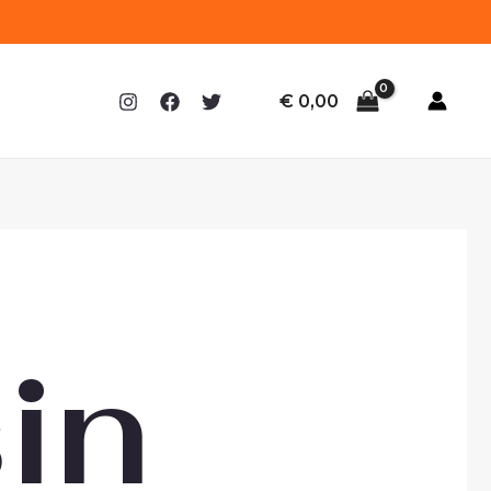
€
0,00
sin