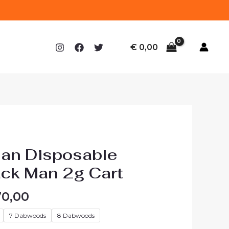
€
0,00
an Disposable
ack Man 2g Cart
0,00
7 Dabwoods
8 Dabwoods