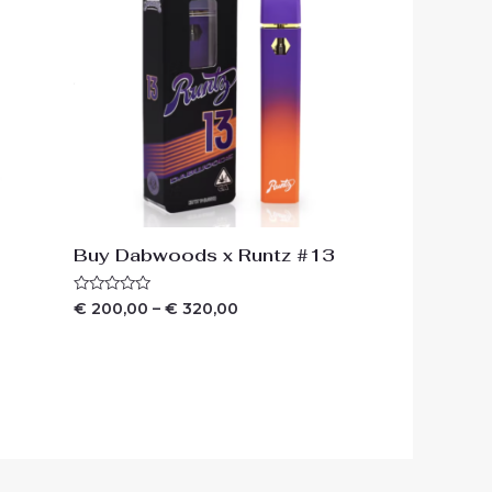
Buy Dabwoods x Runtz #13
Waardering
€
200,00
–
€
320,00
0
uit
5