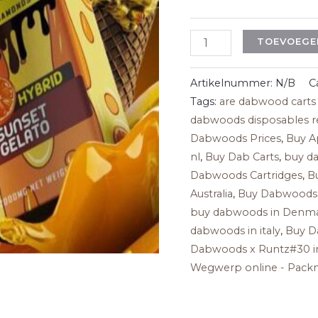
2g
Cart
TOEVOEGE
aantal
Artikelnummer:
N/B
C
Tags:
are dabwood carts
dabwoods disposables r
Dabwoods Prices
,
Buy A
nl
,
Buy Dab Carts
,
buy d
Dabwoods Cartridges
,
B
Australia
,
Buy Dabwoods 
buy dabwoods in Denm
dabwoods in italy
,
Buy D
Dabwoods x Runtz#30 i
Wegwerp online - Pac