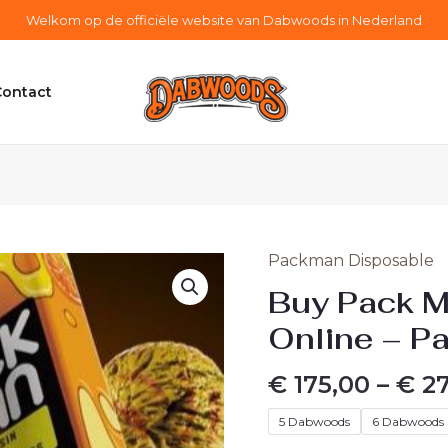
Welkom op de officiële website van Dabwoods in Nederland
Contact
Packman Disposable
Buy
Pack
Buy Pack M
Man
Online – P
Disposable
Online
€
175,00
–
€
27
-
Pack
5 Dabwoods
6 Dabwoods
Man