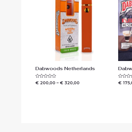
Dabwoods Netherlands
Dabw
Waardering
Waarder
€
200,00
–
€
320,00
€
175,
0
0
uit
uit
5
5