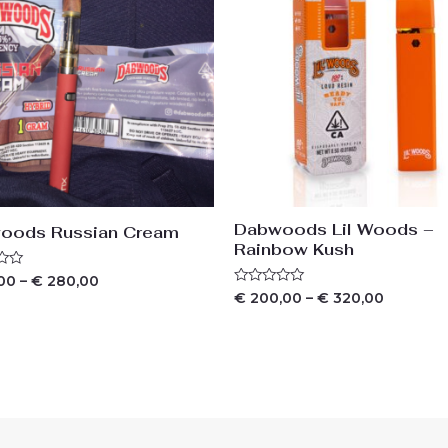
Dabwoods Lil Woods –
oods Russian Cream
Rainbow Kush
ing
00
–
€
280,00
Waardering
€
200,00
–
€
320,00
0
uit
5