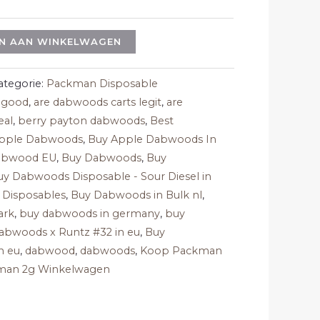
N AAN WINKELWAGEN
ategorie:
Packman Disposable
 good
,
are dabwoods carts legit
,
are
eal
,
berry payton dabwoods
,
Best
pple Dabwoods
,
Buy Apple Dabwoods In
abwood EU
,
Buy Dabwoods
,
Buy
uy Dabwoods Disposable - Sour Diesel in
Disposables
,
Buy Dabwoods in Bulk nl
,
ark
,
buy dabwoods in germany
,
buy
abwoods x Runtz #32 in eu
,
Buy
n eu
,
dabwood
,
dabwoods
,
Koop Packman
kman 2g Winkelwagen