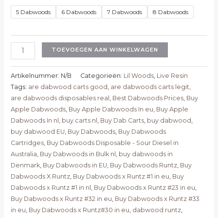
5 Dabwoods
6 Dabwoods
7 Dabwoods
8 Dabwoods
TOEVOEGEN AAN WINKELWAGEN
Artikelnummer:
N/B
Categorieën:
Lil Woods
,
Live Resin
Tags:
are dabwood carts good
,
are dabwoods carts legit
,
are dabwoods disposables real
,
Best Dabwoods Prices
,
Buy
Apple Dabwoods
,
Buy Apple Dabwoods In eu
,
Buy Apple
Dabwoods In nl
,
buy carts nl
,
Buy Dab Carts
,
buy dabwood
,
buy dabwood EU
,
Buy Dabwoods
,
Buy Dabwoods
Cartridges
,
Buy Dabwoods Disposable - Sour Diesel in
Australia
,
Buy Dabwoods in Bulk nl
,
buy dabwoods in
Denmark
,
Buy Dabwoods in EU
,
Buy Dabwoods Runtz
,
Buy
Dabwoods X Runtz
,
Buy Dabwoods x Runtz #1 in eu
,
Buy
Dabwoods x Runtz #1 in nl
,
Buy Dabwoods x Runtz #23 in eu
,
Buy Dabwoods x Runtz #32 in eu
,
Buy Dabwoods x Runtz #33
in eu
,
Buy Dabwoods x Runtz#30 in eu
,
dabwood runtz
,