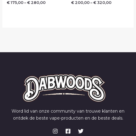
€
175,00
–
€
280,00
€
200,00
–
€
320,00
Waardering
Waardering
0
0
uit
uit
5
5
Word lid van onze community van trouwe klanten en
ontdek de beste vape-producten en de beste deals.