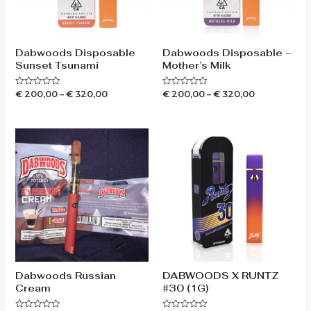
Dabwoods Disposable
Dabwoods Disposable –
Sunset Tsunami
Mother’s Milk
€
200,00
–
€
320,00
€
200,00
–
€
320,00
Waardering
Waardering
0
0
uit
uit
5
5
Dabwoods Russian
DABWOODS X RUNTZ
Cream
#30 (1G)