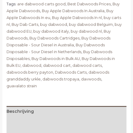
Tags:
are dabwood carts good
,
Best Dabwoods Prices
,
Buy
Apple Dabwoods
,
Buy Apple Dabwoods In Australia
,
Buy
Apple Dabwoods In eu
,
Buy Apple Dabwoods In nl
,
buy carts
nl
,
Buy Dab Carts
,
buy dabwood
,
buy dabwood Belguim
,
buy
dabwood EU
,
buy dabwood italy
,
buy dabwood nl
,
Buy
Dabwoods
,
Buy Dabwoods Cartridges
,
Buy Dabwoods
Disposable - Sour Diesel in Australia
,
Buy Dabwoods
Disposable - Sour Diesel in Netherlands
,
Buy Dabwoods
Disposables
,
Buy Dabwoods in Bulk AU
,
Buy Dabwoods in
Bulk EU
,
dabwood
,
dabwood cart
,
dabwood carts
,
dabwoods berry payton
,
Dabwoods Carts
,
dabwoods
granddaddy urkle
,
dabwoods tropaya
,
davwoods
,
guavalato strain
Beschrijving
Extra informatie