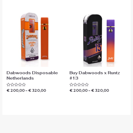
uit
uit
5
5
Dabwoods Disposable
Buy Dabwoods x Runtz
Netherlands
#13
€
200,00
–
€
320,00
€
200,00
–
€
320,00
Waardering
Waardering
0
0
uit
uit
5
5