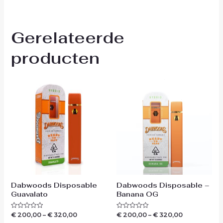
Gerelateerde
producten
Dabwoods Disposable
Dabwoods Disposable –
Guavalato
Banana OG
€
200,00
–
€
320,00
€
200,00
–
€
320,00
Waardering
Waardering
0
0