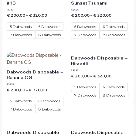
#13
Sunset Tsunami
Waardering
Waardering
€
200,00
–
€
320,00
€
200,00
–
€
320,00
0
0
uit
uit
5
5
5 Dabwoods
6 Dabwoods
5 Dabwoods
6 Dabwoods
7 Dabwoods
8 Dabwoods
7 Dabwoods
8 Dabwoods
Dabwoods Disposable –
Biscotti
Dabwoods Disposable –
Waardering
€
200,00
–
€
320,00
Banana OG
0
uit
5
5 Dabwoods
6 Dabwoods
Waardering
€
200,00
–
€
320,00
0
7 Dabwoods
8 Dabwoods
uit
5
5 Dabwoods
6 Dabwoods
7 Dabwoods
8 Dabwoods
Dabwoods Disposable –
Dabwoods Disposable –