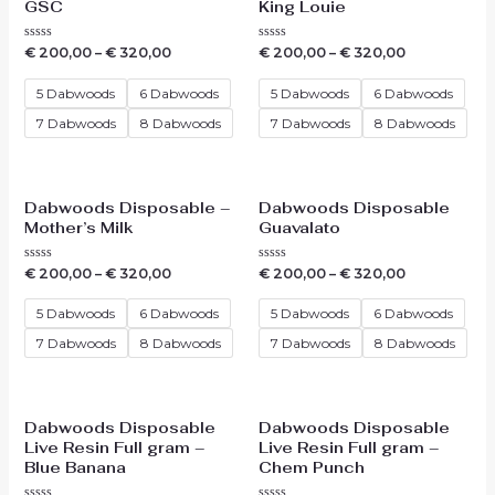
GSC
King Louie
Waardering
Waardering
€
200,00
–
€
320,00
€
200,00
–
€
320,00
0
0
uit
uit
5
5
5 Dabwoods
6 Dabwoods
5 Dabwoods
6 Dabwoods
7 Dabwoods
8 Dabwoods
7 Dabwoods
8 Dabwoods
Dabwoods Disposable –
Dabwoods Disposable
Mother’s Milk
Guavalato
Waardering
Waardering
€
200,00
–
€
320,00
€
200,00
–
€
320,00
0
0
uit
uit
5
5
5 Dabwoods
6 Dabwoods
5 Dabwoods
6 Dabwoods
7 Dabwoods
8 Dabwoods
7 Dabwoods
8 Dabwoods
Dabwoods Disposable
Dabwoods Disposable
Live Resin Full gram –
Live Resin Full gram –
Blue Banana
Chem Punch