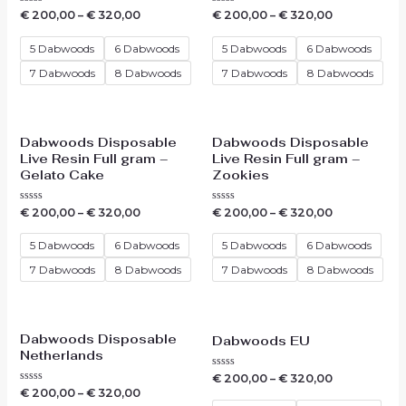
Waardering
Waardering
€
200,00
–
€
320,00
€
200,00
–
€
320,00
0
0
uit
uit
5
5
5 Dabwoods
6 Dabwoods
5 Dabwoods
6 Dabwoods
7 Dabwoods
8 Dabwoods
7 Dabwoods
8 Dabwoods
Dabwoods Disposable
Dabwoods Disposable
Live Resin Full gram –
Live Resin Full gram –
Gelato Cake
Zookies
Waardering
Waardering
€
200,00
–
€
320,00
€
200,00
–
€
320,00
0
0
uit
uit
5
5
5 Dabwoods
6 Dabwoods
5 Dabwoods
6 Dabwoods
7 Dabwoods
8 Dabwoods
7 Dabwoods
8 Dabwoods
Dabwoods Disposable
Dabwoods EU
Netherlands
Waardering
€
200,00
–
€
320,00
0
Waardering
€
200,00
–
€
320,00
uit
0