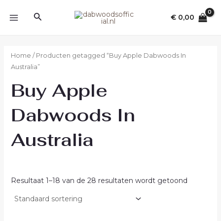
Ga
MAIN
Zoeken
naar
€
0,00
MENU
de
inhoud
Home
/ Producten getagged “Buy Apple Dabwoods In
Australia”
Buy Apple
Dabwoods In
Australia
Resultaat 1–18 van de 28 resultaten wordt getoond