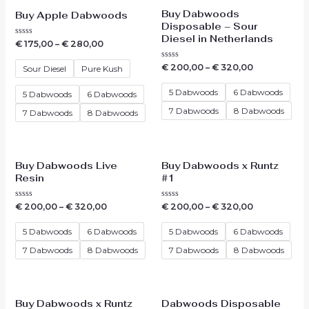
Buy Dabwoods
Buy Apple Dabwoods
Disposable – Sour
Diesel in Netherlands
Waardering
€
175,00
–
€
280,00
0
uit
Waardering
€
200,00
–
€
320,00
5
Sour Diesel
Pure Kush
0
uit
5
5 Dabwoods
6 Dabwoods
5 Dabwoods
6 Dabwoods
7 Dabwoods
8 Dabwoods
7 Dabwoods
8 Dabwoods
Buy Dabwoods Live
Buy Dabwoods x Runtz
Resin
#1
Waardering
Waardering
€
200,00
–
€
320,00
€
200,00
–
€
320,00
0
0
uit
uit
5
5
5 Dabwoods
6 Dabwoods
5 Dabwoods
6 Dabwoods
7 Dabwoods
8 Dabwoods
7 Dabwoods
8 Dabwoods
Buy Dabwoods x Runtz
Dabwoods Disposable