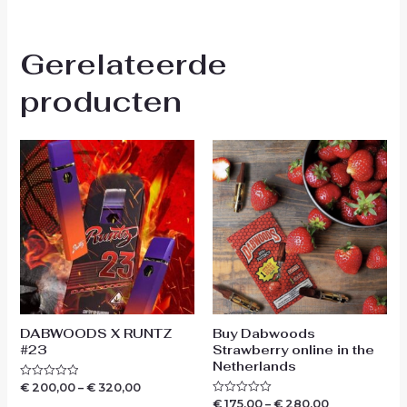
Gerelateerde
producten
DABWOODS X RUNTZ
Buy Dabwoods
#23
Strawberry online in the
Netherlands
€
200,00
–
€
320,00
Waardering
0
€
175,00
–
€
280,00
Waardering