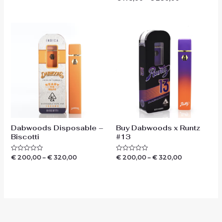
uit
0
5
uit
5
Dabwoods Disposable –
Buy Dabwoods x Runtz
Biscotti
#13
€
200,00
–
€
320,00
€
200,00
–
€
320,00
Waardering
Waardering
0
0
uit
uit
5
5