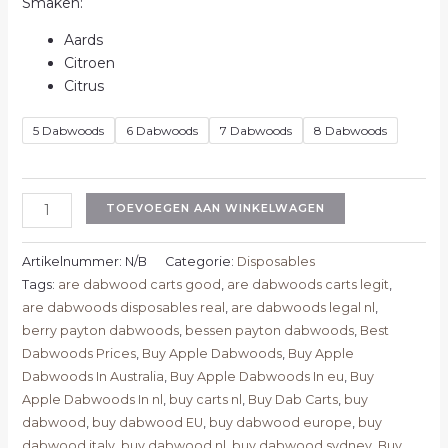
Smaken:
Aards
Citroen
Citrus
5 Dabwoods
6 Dabwoods
7 Dabwoods
8 Dabwoods
TOEVOEGEN AAN WINKELWAGEN
Artikelnummer:
N/B
Categorie:
Disposables
Tags:
are dabwood carts good
,
are dabwoods carts legit
,
are dabwoods disposables real
,
are dabwoods legal nl
,
berry payton dabwoods
,
bessen payton dabwoods
,
Best
Dabwoods Prices
,
Buy Apple Dabwoods
,
Buy Apple
Dabwoods In Australia
,
Buy Apple Dabwoods In eu
,
Buy
Apple Dabwoods In nl
,
buy carts nl
,
Buy Dab Carts
,
buy
dabwood
,
buy dabwood EU
,
buy dabwood europe
,
buy
dabwood italy
,
buy dabwood nl
,
buy dabwood sydney
,
Buy