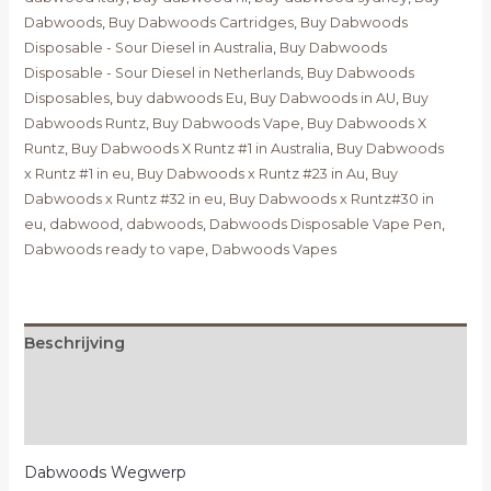
Dabwoods
,
Buy Dabwoods Cartridges
,
Buy Dabwoods
Disposable - Sour Diesel in Australia
,
Buy Dabwoods
Disposable - Sour Diesel in Netherlands
,
Buy Dabwoods
Disposables
,
buy dabwoods Eu
,
Buy Dabwoods in AU
,
Buy
Dabwoods Runtz
,
Buy Dabwoods Vape
,
Buy Dabwoods X
Runtz
,
Buy Dabwoods X Runtz #1 in Australia
,
Buy Dabwoods
x Runtz #1 in eu
,
Buy Dabwoods x Runtz #23 in Au
,
Buy
Dabwoods x Runtz #32 in eu
,
Buy Dabwoods x Runtz#30 in
eu
,
dabwood
,
dabwoods
,
Dabwoods Disposable Vape Pen
,
Dabwoods ready to vape
,
Dabwoods Vapes
Beschrijving
Extra informatie
Beoordelingen (0)
Dabwoods Wegwerp