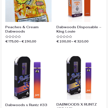
Peaches & Cream
Dabwoods Disposable –
Dabwoods
King Louie
€
175,00
–
€
290,00
€
200,00
–
€
320,00
Waardering
Waardering
0
0
uit
uit
5
5
DABWOODS X RUNTZ
Dabwoods x Runtz #33