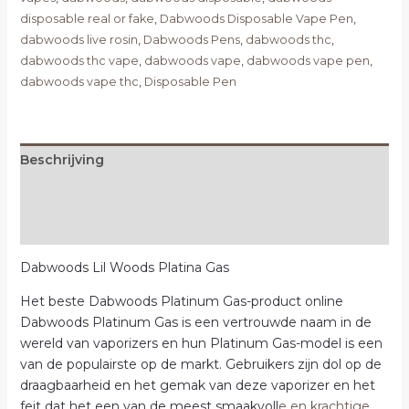
disposable real or fake
,
Dabwoods Disposable Vape Pen
,
dabwoods live rosin
,
Dabwoods Pens
,
dabwoods thc
,
dabwoods thc vape
,
dabwoods vape
,
dabwoods vape pen
,
dabwoods vape thc
,
Disposable Pen
Beschrijving
Extra informatie
Beoordelingen (0)
Dabwoods Lil Woods Platina Gas
Het beste Dabwoods Platinum Gas-product online
Dabwoods Platinum Gas is een vertrouwde naam in de
wereld van vaporizers en hun Platinum Gas-model is een
van de populairste op de markt. Gebruikers zijn dol op de
draagbaarheid en het gemak van deze vaporizer en het
feit dat het een van de meest smaakvoll
e en krachtige