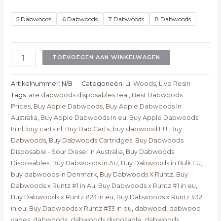
5 Dabwoods
6 Dabwoods
7 Dabwoods
8 Dabwoods
TOEVOEGEN AAN WINKELWAGEN
Artikelnummer:
N/B
Categorieën:
Lil Woods
,
Live Resin
Tags:
are dabwoods disposables real
,
Best Dabwoods
Prices
,
Buy Apple Dabwoods
,
Buy Apple Dabwoods In
Australia
,
Buy Apple Dabwoods In eu
,
Buy Apple Dabwoods
In nl
,
buy carts nl
,
Buy Dab Carts
,
buy dabwood EU
,
Buy
Dabwoods
,
Buy Dabwoods Cartridges
,
Buy Dabwoods
Disposable - Sour Diesel in Australia
,
Buy Dabwoods
Disposables
,
Buy Dabwoods in AU
,
Buy Dabwoods in Bulk EU
,
buy dabwoods in Denmark
,
Buy Dabwoods X Runtz
,
Buy
Dabwoods x Runtz #1 in Au
,
Buy Dabwoods x Runtz #1 in eu
,
Buy Dabwoods x Runtz #23 in eu
,
Buy Dabwoods x Runtz #32
in eu
,
Buy Dabwoods x Runtz #33 in eu
,
dabwood
,
dabwood
vapes
,
dabwoods
,
dabwoods disposable
,
dabwoods